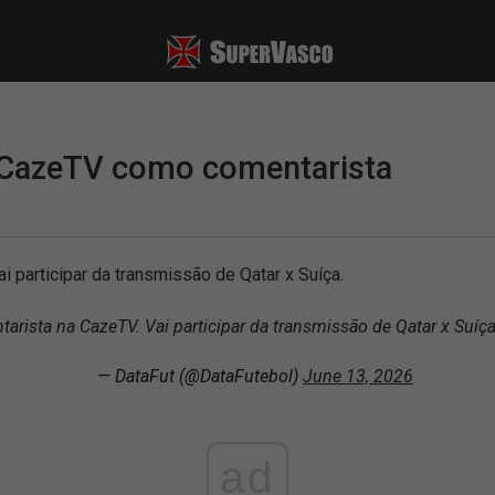
a CazeTV como comentarista
 participar da transmissão de Qatar x Suíça.
rista na CazeTV. Vai participar da transmissão de Qatar x Suíç
— DataFut (@DataFutebol)
June 13, 2026
ad