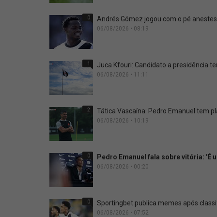
0
Andrés Gómez jogou com o pé anestesi
06/08/2026 • 08:19
1
Juca Kfouri: Candidato a presidência 
06/08/2026 • 11:11
2
Tática Vascaína: Pedro Emanuel tem p
06/08/2026 • 10:19
0
Pedro Emanuel fala sobre vitória: 'É
06/08/2026 • 00:20
0
Sportingbet publica memes após classi
06/08/2026 • 07:52