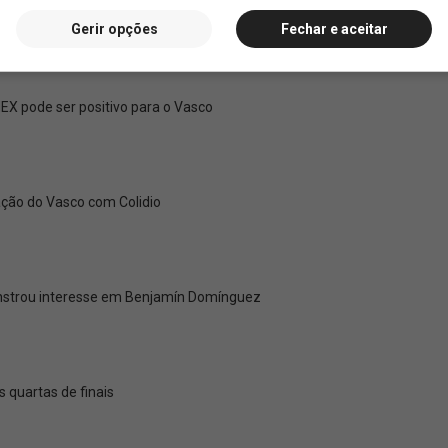
Gerir opções
Fechar e aceitar
X pode ser positivo para o Vasco
ação do Vasco com Colidio
onstrou interesse em Benjamín Domínguez
s quartas de finais