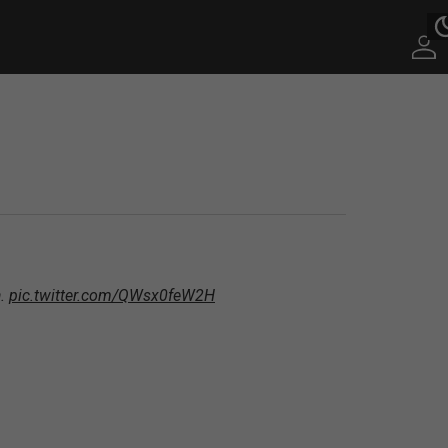
a.
pic.twitter.com/QWsx0feW2H