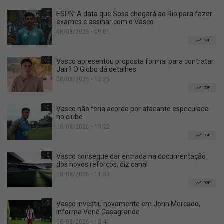
0
ESPN: A data que Sosa chegará ao Rio para fazer
exames e assinar com o Vasco
08/08/2026 • 09:01
TOP
0
Vasco apresentou proposta formal para contratar
Jair? O Globo dá detalhes
08/08/2026 • 12:25
TOP
0
Vasco não teria acordo por atacante especulado
no clube
08/08/2026 • 13:22
TOP
0
Vasco consegue dar entrada na documentação
dos novos reforços, diz canal
08/08/2026 • 11:33
TOP
0
Vasco investiu novamente em John Mercado,
informa Venê Casagrande
08/08/2026 • 13:41