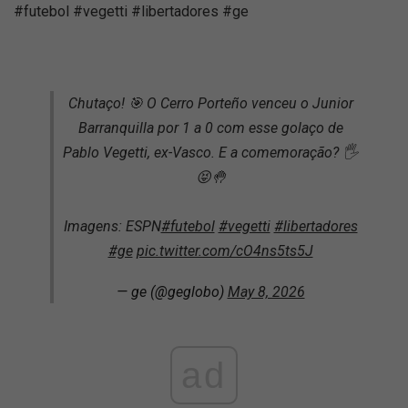
#futebol #vegetti #libertadores #ge
Chutaço! 🎯 O Cerro Porteño venceu o Junior
Barranquilla por 1 a 0 com esse golaço de
Pablo Vegetti, ex-Vasco. E a comemoração? 🖐️
😝🤚
Imagens: ESPN
#futebol
#vegetti
#libertadores
#ge
pic.twitter.com/cO4ns5ts5J
— ge (@geglobo)
May 8, 2026
ad