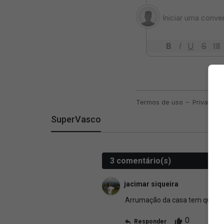
SuperVasco