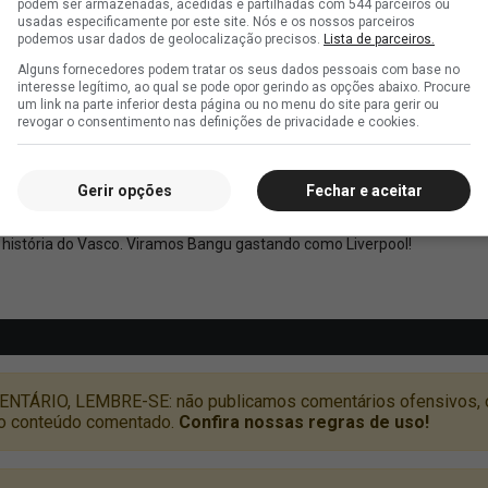
podem ser armazenadas, acedidas e partilhadas com 544 parceiros ou
usadas especificamente por este site. Nós e os nossos parceiros
podemos usar dados de geolocalização precisos.
Lista de parceiros.
Alguns fornecedores podem tratar os seus dados pessoais com base no
interesse legítimo, ao qual se pode opor gerindo as opções abaixo. Procure
um link na parte inferior desta página ou no menu do site para gerir ou
revogar o consentimento nas definições de privacidade e cookies.
Gerir opções
Fechar e aceitar