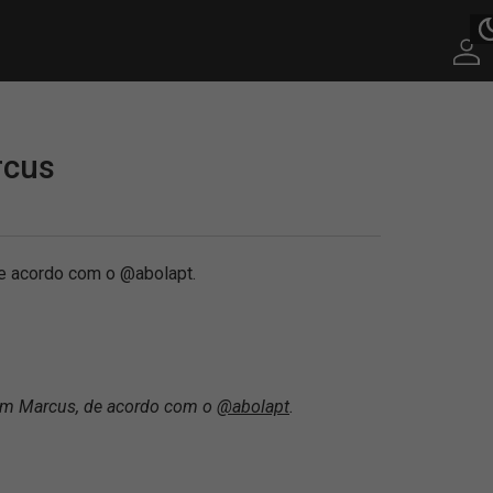
rcus
e acordo com o @abolapt.
ham Marcus, de acordo com o
@abolapt
.