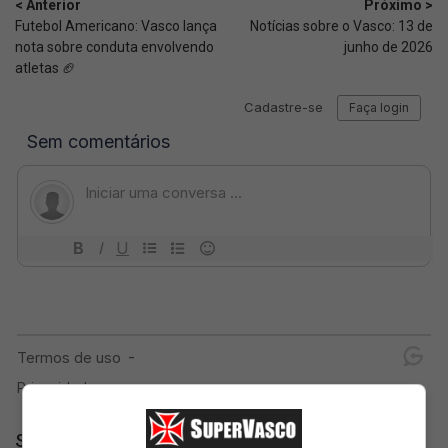
< Anterior
Próximo >
Futebol Americano: Vasco lança
Notícias sobre o Vasco: 13 de
nota sobre conduta envolvendo
junho de 2026
atletas 🏈
SuperVasco