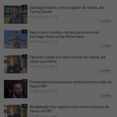
0
Santiago Sosa é o novo jogador do Vasco, diz
Tomas Davila
07/08/2026 • 12:26
TOP
0
Vasco corre contra o tempo para inscrever
Santiago Sosa na Sul-Americana
07/08/2026 • 13:04
TOP
1
Facundo Colidio é o novo reforço do Vasco, diz
César Luis Merlo
07/08/2026 • 08:15
TOP
0
Procuradoria se posiciona contra a intervenção da
Vasco SAF
07/08/2026 • 15:35
TOP
0
Atualização dos registros dos novos reforços do
Vasco na CBF
07/08/2026 • 18:47