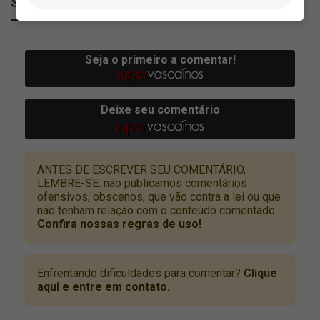
SuperVasco