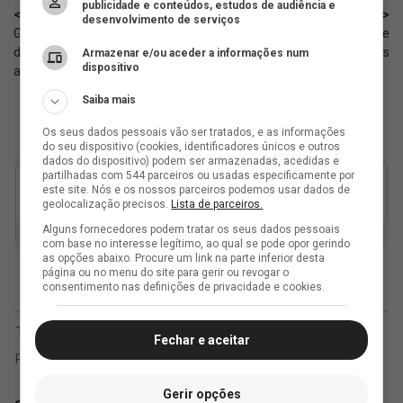
publicidade e conteúdos, estudos de audiência e
< Anterior
Próximo >
desenvolvimento de serviços
Globo Esporte RJ destaca duelo
Beach Soccer: Vasco vence e
do Vasco contra o Athletico-PR
está na final da Libertadores
Armazenar e/ou aceder a informações num
dispositivo
amanhã (09)
Saiba mais
Os seus dados pessoais vão ser tratados, e as informações
do seu dispositivo (cookies, identificadores únicos e outros
dados do dispositivo) podem ser armazenadas, acedidas e
partilhadas com 544 parceiros ou usadas especificamente por
este site. Nós e os nossos parceiros podemos usar dados de
geolocalização precisos.
Lista de parceiros.
Alguns fornecedores podem tratar os seus dados pessoais
com base no interesse legítimo, ao qual se pode opor gerindo
as opções abaixo. Procure um link na parte inferior desta
página ou no menu do site para gerir ou revogar o
consentimento nas definições de privacidade e cookies.
Fechar e aceitar
Gerir opções