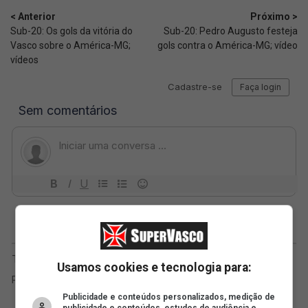
< Anterior
Próximo >
Sub-20: Os gols da vitória do
Sub-20: Pedro Augusto festeja
Vasco sobre o América-MG;
gols contra o América-MG; vídeo
vídeos
Usamos cookies e tecnologia para:
Publicidade e conteúdos personalizados, medição de