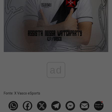
ad
Fonte:
X Vasco eSports