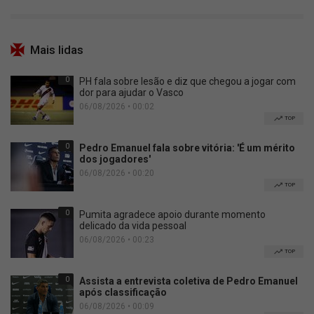
Mais lidas
0
PH fala sobre lesão e diz que chegou a jogar com
dor para ajudar o Vasco
06/08/2026 • 00:02
TOP
0
Pedro Emanuel fala sobre vitória: 'É um mérito
dos jogadores'
06/08/2026 • 00:20
TOP
0
Pumita agradece apoio durante momento
delicado da vida pessoal
06/08/2026 • 00:23
TOP
0
Assista a entrevista coletiva de Pedro Emanuel
após classificação
06/08/2026 • 00:09