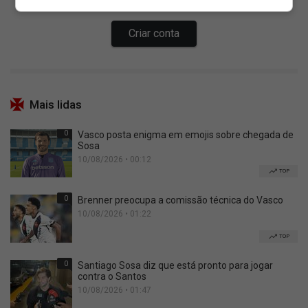
Mais lidas
0
Vasco posta enigma em emojis sobre chegada de
Sosa
10/08/2026 • 00:12
TOP
0
Brenner preocupa a comissão técnica do Vasco
10/08/2026 • 01:22
TOP
0
Santiago Sosa diz que está pronto para jogar
contra o Santos
10/08/2026 • 01:47