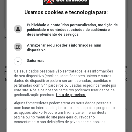
Usamos cookies e tecnologia para:
Um post compartilhado por Orbit Store (@orbit_storebr)
Publicidade e conteúdos personalizados, medição de
publicidade e conteúdos, estudos de audiência e
desenvolvimento de serviços
Fonte:
Instagram Orbit Store
Armazenar e/ou aceder a informações num
dispositivo
Saiba mais
< Anterior
Próximo >
Os seus dados pessoais vão ser tratados, e as informações
Futsal: Vasco entra em quadra
Brasil enfrenta o Egito hoje (06);
do seu dispositivo (cookies, identificadores únicos e outros
amanhã (07); informações
Rayan deve começar no banco
dados do dispositivo) podem ser armazenadas, acedidas e
partilhadas com 544 parceiros ou usadas especificamente por
este site. Nós e os nossos parceiros podemos usar dados de
geolocalização precisos.
Lista de parceiros.
Alguns fornecedores podem tratar os seus dados pessoais
com base no interesse legítimo, ao qual se pode opor gerindo
as opções abaixo. Procure um link na parte inferior desta
página ou no menu do site para gerir ou revogar o
consentimento nas definições de privacidade e cookies.