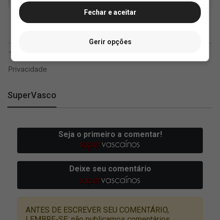
Fechar e aceitar
Gerir opções
SuperVasco