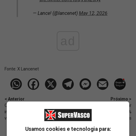
— Lance! (@lancenet)
May 12, 2026
ad
Fonte:
X Lancenet
< Anterior
Próximo >
Cria Douglas Luiz vive futuro
Clube da Série A estuda investir
indefinido na Europa; nome foi
em Gabriel Pec; Vasco tem 30%
ventilado
dos direitos
Usamos cookies e tecnologia para: