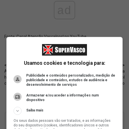
ad
Fonte:
Canal Atenção Vascaínos! no YouTube
Usamos cookies e tecnologia para:
< Anterior
Próximo >
Andrés Gómez entra em campo
Próximo do Vasco, Deossa já era
Publicidade e conteúdos personalizados, medição de
hoje (23); atacante deve
monitorado pelo futebol
publicidade e conteúdos, estudos de audiência e
começar no banco
brasileiro
desenvolvimento de serviços
Armazenar e/ou aceder a informações num
dispositivo
Saiba mais
Os seus dados pessoais vão ser tratados, e as informações
do seu dispositivo (cookies, identificadores únicos e outros