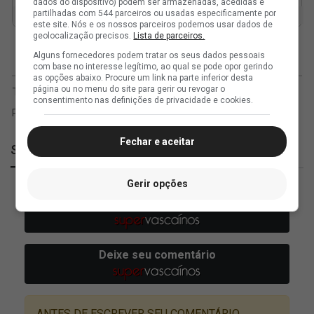
dados do dispositivo) podem ser armazenadas, acedidas e
partilhadas com 544 parceiros ou usadas especificamente por
este site. Nós e os nossos parceiros podemos usar dados de
geolocalização precisos.
Lista de parceiros.
Alguns fornecedores podem tratar os seus dados pessoais
com base no interesse legítimo, ao qual se pode opor gerindo
as opções abaixo. Procure um link na parte inferior desta
página ou no menu do site para gerir ou revogar o
consentimento nas definições de privacidade e cookies.
Fechar e aceitar
SuperVasco
Gerir opções