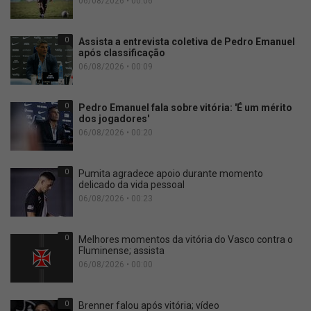
06/08/2026 • 00:06
0
Assista a entrevista coletiva de Pedro Emanuel
após classificação
06/08/2026 • 00:09
0
Pedro Emanuel fala sobre vitória: 'É um mérito
dos jogadores'
06/08/2026 • 00:20
0
Pumita agradece apoio durante momento
delicado da vida pessoal
06/08/2026 • 00:23
0
Melhores momentos da vitória do Vasco contra o
Fluminense; assista
06/08/2026 • 00:00
0
Brenner falou após vitória; vídeo