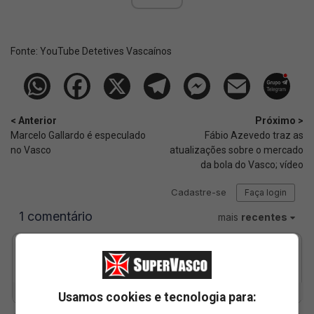
Fonte:
YouTube Detetives Vascaínos
< Anterior
Próximo >
Marcelo Gallardo é especulado
Fábio Azevedo traz as
no Vasco
atualizações sobre o mercado
da bola do Vasco; vídeo
Usamos cookies e tecnologia para: