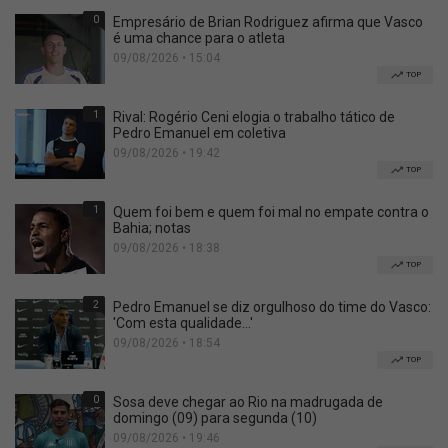
0
Empresário de Brian Rodriguez afirma que Vasco
é uma chance para o atleta
09/08/2026 • 15:04
TOP
1
Rival: Rogério Ceni elogia o trabalho tático de
Pedro Emanuel em coletiva
09/08/2026 • 19:42
TOP
1
Quem foi bem e quem foi mal no empate contra o
Bahia; notas
09/08/2026 • 18:38
TOP
2
Pedro Emanuel se diz orgulhoso do time do Vasco:
'Com esta qualidade...'
09/08/2026 • 18:54
TOP
0
Sosa deve chegar ao Rio na madrugada de
domingo (09) para segunda (10)
09/08/2026 • 19:46