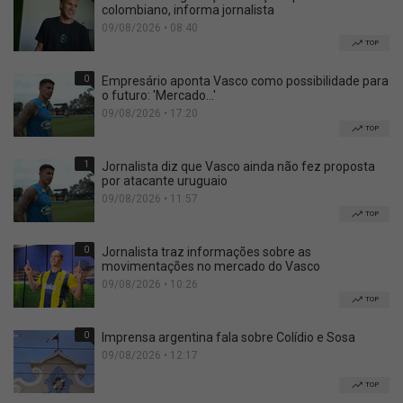
colombiano, informa jornalista
09/08/2026 • 08:40
TOP
0
Empresário aponta Vasco como possibilidade para
o futuro: 'Mercado...'
09/08/2026 • 17:20
TOP
1
Jornalista diz que Vasco ainda não fez proposta
por atacante uruguaio
09/08/2026 • 11:57
TOP
0
Jornalista traz informações sobre as
movimentações no mercado do Vasco
09/08/2026 • 10:26
TOP
0
Imprensa argentina fala sobre Colídio e Sosa
09/08/2026 • 12:17
TOP