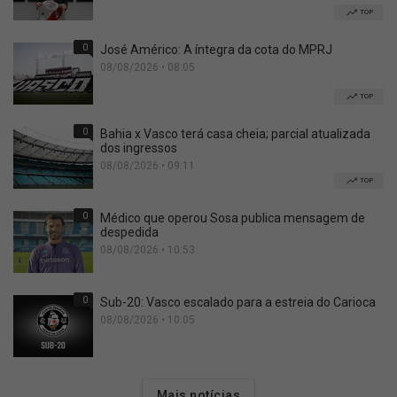
TOP
0
José Américo: A íntegra da cota do MPRJ
08/08/2026 • 08:05
TOP
0
Bahia x Vasco terá casa cheia; parcial atualizada
dos ingressos
08/08/2026 • 09:11
TOP
0
Médico que operou Sosa publica mensagem de
despedida
08/08/2026 • 10:53
0
Sub-20: Vasco escalado para a estreia do Carioca
08/08/2026 • 10:05
Mais notícias