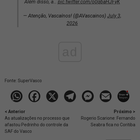
Além disso, a…
pic.twitter.com/o0qbaHJFyK
— Atenção, Vascaínos! (@AVascainos)
July 3,
2026
ad
Fonte:
SuperVasco‎‎‎‎‎‎
< Anterior
Próximo >
As atualizações no processo que
Rogerio Scarione: Fernando
afastou Pedrinho do controle da
Seabra fica no Coritiba
SAF do Vasco