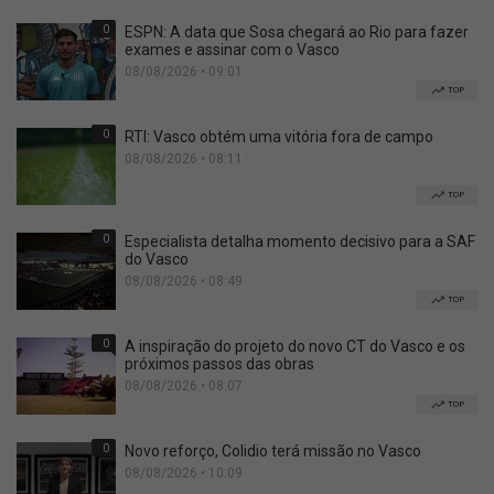
0
ESPN: A data que Sosa chegará ao Rio para fazer
exames e assinar com o Vasco
08/08/2026 • 09:01
TOP
0
RTI: Vasco obtém uma vitória fora de campo
08/08/2026 • 08:11
TOP
0
Especialista detalha momento decisivo para a SAF
do Vasco
08/08/2026 • 08:49
TOP
0
A inspiração do projeto do novo CT do Vasco e os
próximos passos das obras
08/08/2026 • 08:07
TOP
0
Novo reforço, Colidio terá missão no Vasco
08/08/2026 • 10:09