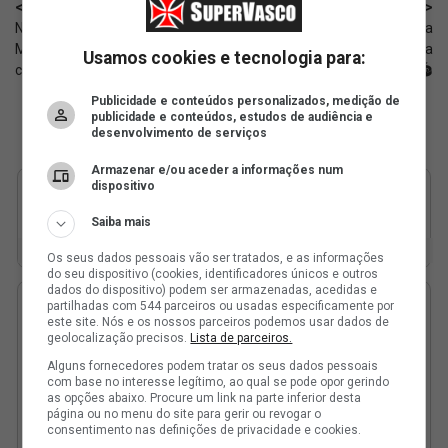
< Anterior
Próximo >
Número de cartões de Thiago
Gramado de São Januário gera
Mendes nos últimos jogos
insatisfação, e troca de empresa
Usamos cookies e tecnologia para:
chama atenção
pode acontecer 🏟️
Publicidade e conteúdos personalizados, medição de
publicidade e conteúdos, estudos de audiência e
desenvolvimento de serviços
Armazenar e/ou aceder a informações num
dispositivo
Saiba mais
Os seus dados pessoais vão ser tratados, e as informações
do seu dispositivo (cookies, identificadores únicos e outros
dados do dispositivo) podem ser armazenadas, acedidas e
partilhadas com 544 parceiros ou usadas especificamente por
este site. Nós e os nossos parceiros podemos usar dados de
geolocalização precisos.
Lista de parceiros.
Alguns fornecedores podem tratar os seus dados pessoais
com base no interesse legítimo, ao qual se pode opor gerindo
as opções abaixo. Procure um link na parte inferior desta
página ou no menu do site para gerir ou revogar o
consentimento nas definições de privacidade e cookies.