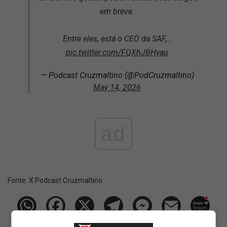
em breve.
Entre eles, está o CEO da SAF,…
pic.twitter.com/FQXhJBHyau
— Podcast Cruzmaltino (@PodCruzmaltino)
May 14, 2026
ad
Fonte:
X Podcast Cruzmaltino