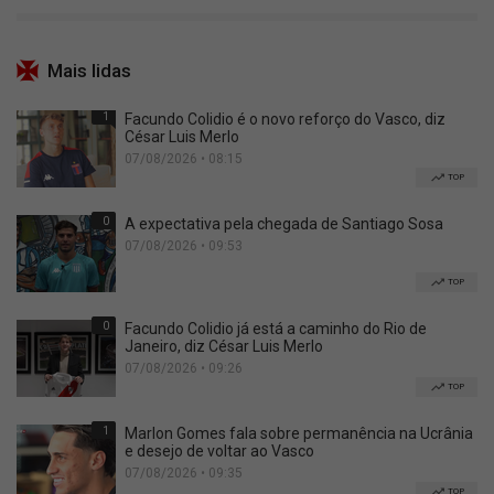
Mais lidas
1
Facundo Colidio é o novo reforço do Vasco, diz
César Luis Merlo
07/08/2026 • 08:15
TOP
0
A expectativa pela chegada de Santiago Sosa
07/08/2026 • 09:53
TOP
0
Facundo Colidio já está a caminho do Rio de
Janeiro, diz César Luis Merlo
07/08/2026 • 09:26
TOP
1
Marlon Gomes fala sobre permanência na Ucrânia
e desejo de voltar ao Vasco
07/08/2026 • 09:35
TOP