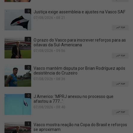
0
Justiça exige assembleia e ajustes na Vasco SAF
07/08/2026 • 08:21
TOP
0
O prazo do Vasco para inscrever reforços para as
oitavas da Sul-Americana
07/08/2026 • 09:56
TOP
0
Vasco mantém disputa por Brian Rodríguez após
desistência do Cruzeiro
07/08/2026 • 08:36
TOP
0
J.Americo: 'MPRJ anexou no processo que
afastou a 777...'
07/08/2026 • 08:40
TOP
1
Vasco mostra reação na Copa do Brasil e reforços
se aproximam