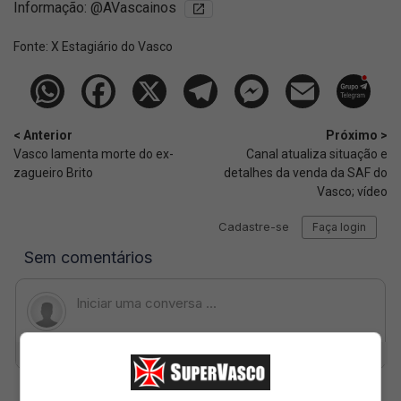
Informação: @AVascainos
Fonte:
X Estagiário do Vasco
< Anterior
Próximo >
Vasco lamenta morte do ex-
Canal atualiza situação e
zagueiro Brito
detalhes da venda da SAF do
Vasco; vídeo