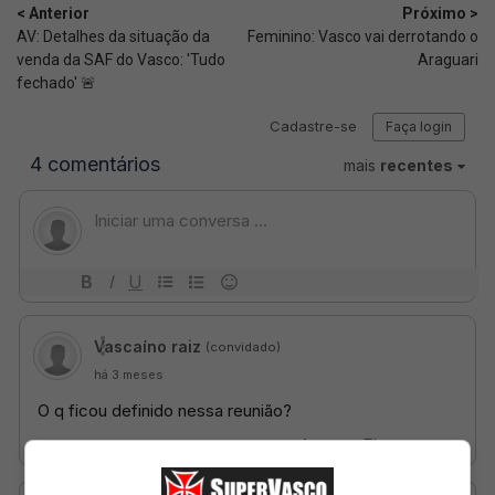
< Anterior
Próximo >
AV: Detalhes da situação da
Feminino: Vasco vai derrotando o
venda da SAF do Vasco: 'Tudo
Araguari
fechado' 🚨