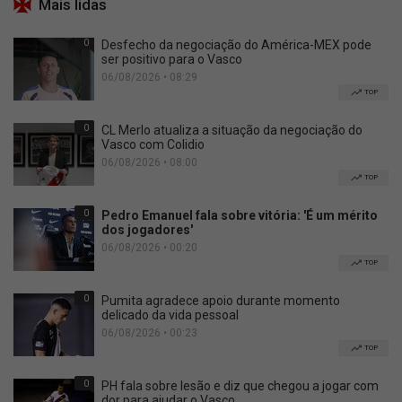
Mais lidas
0
Desfecho da negociação do América-MEX pode
ser positivo para o Vasco
06/08/2026 • 08:29
TOP
0
CL Merlo atualiza a situação da negociação do
Vasco com Colidio
06/08/2026 • 08:00
TOP
0
Pedro Emanuel fala sobre vitória: 'É um mérito
dos jogadores'
06/08/2026 • 00:20
TOP
0
Pumita agradece apoio durante momento
delicado da vida pessoal
06/08/2026 • 00:23
TOP
0
PH fala sobre lesão e diz que chegou a jogar com
dor para ajudar o Vasco