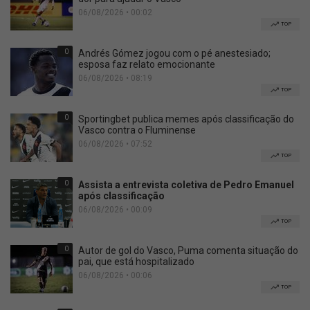
06/08/2026 • 00:02
TOP
0
Andrés Gómez jogou com o pé anestesiado;
esposa faz relato emocionante
06/08/2026 • 08:19
TOP
0
Sportingbet publica memes após classificação do
Vasco contra o Fluminense
06/08/2026 • 07:52
TOP
0
Assista a entrevista coletiva de Pedro Emanuel
após classificação
06/08/2026 • 00:09
TOP
0
Autor de gol do Vasco, Puma comenta situação do
pai, que está hospitalizado
06/08/2026 • 00:06
TOP