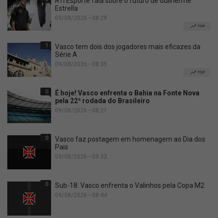
RTI Esporte fala sobre o futuro de Guilherme
Estrella
09/08/2026 • 08:29
TOP
1
Vasco tem dois dos jogadores mais eficazes da
Série A
09/08/2026 • 08:35
TOP
0
É hoje! Vasco enfrenta o Bahia na Fonte Nova
pela 22ª rodada do Brasileiro
09/08/2026 • 08:21
0
Vasco faz postagem em homenagem ao Dia dos
Pais
09/08/2026 • 09:33
0
Sub-18: Vasco enfrenta o Valinhos pela Copa M2
09/08/2026 • 08:44