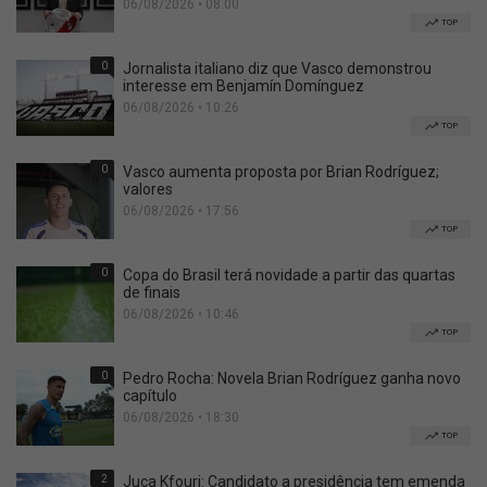
06/08/2026 • 08:00
TOP
0
Jornalista italiano diz que Vasco demonstrou
interesse em Benjamín Domínguez
06/08/2026 • 10:26
TOP
0
Vasco aumenta proposta por Brian Rodríguez;
valores
06/08/2026 • 17:56
TOP
0
Copa do Brasil terá novidade a partir das quartas
de finais
06/08/2026 • 10:46
TOP
0
Pedro Rocha: Novela Brian Rodríguez ganha novo
capítulo
06/08/2026 • 18:30
TOP
2
Juca Kfouri: Candidato a presidência tem emenda