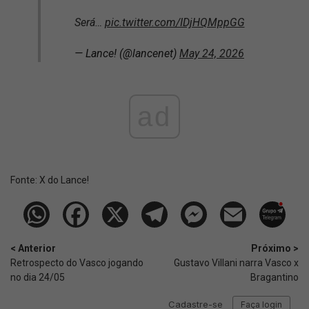
Será…
pic.twitter.com/IDjHQMppGG
— Lance! (@lancenet)
May 24, 2026
ad
Fonte:
X do Lance!
< Anterior
Próximo >
Retrospecto do Vasco jogando
Gustavo Villani narra Vasco x
no dia 24/05
Bragantino