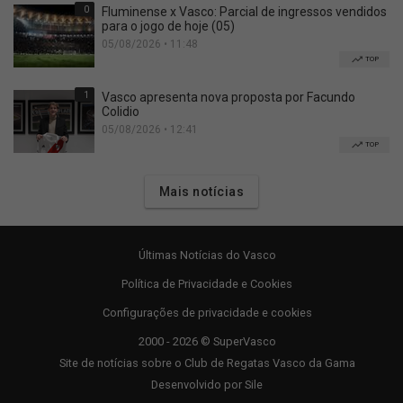
0
Fluminense x Vasco: Parcial de ingressos vendidos
para o jogo de hoje (05)
05/08/2026 • 11:48
TOP
1
Vasco apresenta nova proposta por Facundo
Colidio
05/08/2026 • 12:41
TOP
Mais notícias
Últimas Notícias do Vasco
Política de Privacidade e Cookies
Configurações de privacidade e cookies
2000 - 2026 © SuperVasco
Site de notícias sobre o Club de Regatas Vasco da Gama
Desenvolvido por
Sile