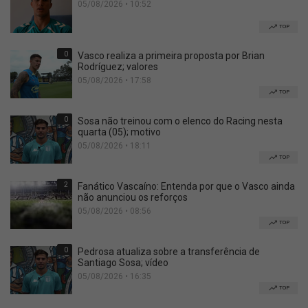
05/08/2026 • 10:52
TOP
0
Vasco realiza a primeira proposta por Brian
Rodríguez; valores
05/08/2026 • 17:58
TOP
0
Sosa não treinou com o elenco do Racing nesta
quarta (05); motivo
05/08/2026 • 18:11
TOP
2
Fanático Vascaíno: Entenda por que o Vasco ainda
não anunciou os reforços
05/08/2026 • 08:56
TOP
0
Pedrosa atualiza sobre a transferência de
Santiago Sosa; vídeo
05/08/2026 • 16:35
TOP