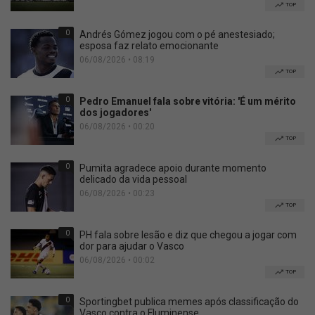
TOP
0
Andrés Gómez jogou com o pé anestesiado;
esposa faz relato emocionante
06/08/2026 • 08:19
TOP
0
Pedro Emanuel fala sobre vitória: 'É um mérito
dos jogadores'
06/08/2026 • 00:20
TOP
0
Pumita agradece apoio durante momento
delicado da vida pessoal
06/08/2026 • 00:23
TOP
0
PH fala sobre lesão e diz que chegou a jogar com
dor para ajudar o Vasco
06/08/2026 • 00:02
TOP
0
Sportingbet publica memes após classificação do
Vasco contra o Fluminense