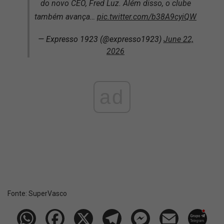
do novo CEO, Fred Luz. Além disso, o clube
também avança…
pic.twitter.com/b38A9cyiQW
— Expresso 1923 (@expresso1923)
June 22,
2026
ad
Fonte:
SuperVasco‎‎‎‎‎‎