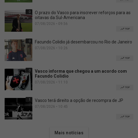
0
O prazo do Vasco para inscrever reforços para as
oitavas da Sul-Americana
07/08/2026 • 09:56
TOP
0
Facundo Colidio já desembarcou no Rio de Janeiro
07/08/2026 • 10:26
TOP
0
Vasco informa que chegou a um acordo com
Facundo Colidio
07/08/2026 • 11:10
TOP
1
Vasco terá direito a opção de recompra de JP
07/08/2026 • 10:45
TOP
Mais notícias