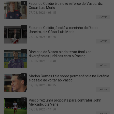
1
Facundo Colidio é o novo reforço do Vasco, diz
César Luis Merlo
07/08/2026 • 08:15
TOP
0
Facundo Colidio já está a caminho do Rio de
Janeiro, diz César Luis Merlo
07/08/2026 • 09:26
TOP
0
Diretoria do Vasco ainda tenta finalizar
divergências jurídicas com o Racing
07/08/2026 • 10:48
TOP
1
Marlon Gomes fala sobre permanência na Ucrânia
e desejo de voltar ao Vasco
07/08/2026 • 09:35
TOP
0
Vasco fez uma proposta para contratar John
Mercado, diz Venê
07/08/2026 • 11:50
TOP