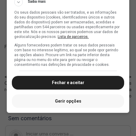
Saiba mais
Os seus dados pessoais vão ser tratados, e as informações
ad
do seu dispositivo (cookies, identificadores únicos e outros
dados do dispositivo) podem ser armazenadas, acedidas e
partilhadas com 544 parceiros ou usadas especificamente por
este site. Nós e os nossos parceiros podemos usar dados de
geolocalização precisos.
Lista de parceiros.
Alguns fornecedores podem tratar os seus dados pessoais
Fonte:
Youtube Detetives Vascainos
com base no interesse legítimo, ao qual se pode opor gerindo
as opções abaixo. Procure um link na parte inferior desta
página ou no menu do site para gerir ou revogar o
consentimento nas definições de privacidade e cookies.
< Anterior
Próximo >
Fechar e aceitar
Quem representou o Vasco na
Renato Gaúcho fez exigências
reunião promovida pela CBF
para a diretoria? Jornalista fala
da situação
Gerir opções