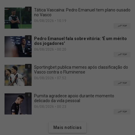
2
Tática Vascaína: Pedro Emanuel tem plano ousado
no Vasco
06/08/2026 • 10:19
TOP
0
Pedro Emanuel fala sobre vitória: 'É um mérito
dos jogadores'
06/08/2026 • 00:20
TOP
0
Sportingbet publica memes após classificação do
Vasco contra o Fluminense
06/08/2026 • 07:52
TOP
0
Pumita agradece apoio durante momento
delicado da vida pessoal
06/08/2026 • 00:23
TOP
Mais notícias