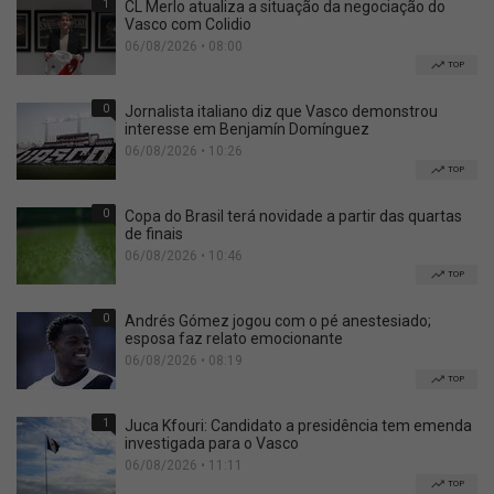
1
CL Merlo atualiza a situação da negociação do
Vasco com Colidio
06/08/2026 • 08:00
TOP
0
Jornalista italiano diz que Vasco demonstrou
interesse em Benjamín Domínguez
06/08/2026 • 10:26
TOP
0
Copa do Brasil terá novidade a partir das quartas
de finais
06/08/2026 • 10:46
TOP
0
Andrés Gómez jogou com o pé anestesiado;
esposa faz relato emocionante
06/08/2026 • 08:19
TOP
1
Juca Kfouri: Candidato a presidência tem emenda
investigada para o Vasco
06/08/2026 • 11:11
TOP