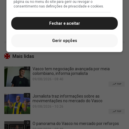
página ou no menu do site para gerir ou revogar o
consentimento nas definições de privacidade e cookies.
Fechar e aceitar
Gerir opções
Mais lidas
0
Vasco tem negociação avançada por meia
colombiano, informa jornalista
09/08/2026 • 08:40
TOP
0
Jornalista traz informações sobre as
movimentações no mercado do Vasco
09/08/2026 • 10:26
TOP
0
O panorama do Vasco no mercado por reforços