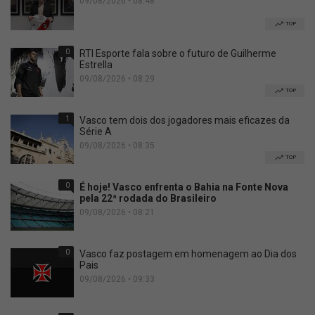
09/08/2026 • 08:48
TOP
0
RTI Esporte fala sobre o futuro de Guilherme
Estrella
09/08/2026 • 08:29
TOP
1
Vasco tem dois dos jogadores mais eficazes da
Série A
09/08/2026 • 08:35
TOP
0
É hoje! Vasco enfrenta o Bahia na Fonte Nova
pela 22ª rodada do Brasileiro
09/08/2026 • 08:21
0
Vasco faz postagem em homenagem ao Dia dos
Pais
09/08/2026 • 09:33