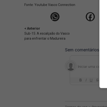
Fonte:
Youtube Vasco Connection
< Anterior
Sub-15: A escalçaão do Vasco
para enfrentar o Madureira