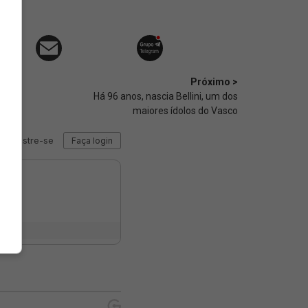
Próximo >
Há 96 anos, nascia Bellini, um dos
maiores ídolos do Vasco