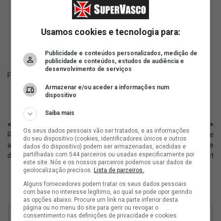
ad
Usamos cookies e tecnologia para:
Publicidade e conteúdos personalizados, medição de
publicidade e conteúdos, estudos de audiência e
desenvolvimento de serviços
Fonte:
X BTB Sports
Armazenar e/ou aceder a informações num
dispositivo
Saiba mais
< Anterior
Próximo >
Os seus dados pessoais vão ser tratados, e as informações
RTI: Staff de Marino busca
Detalhes sobre o acordo de
do seu dispositivo (cookies, identificadores únicos e outros
alternativas para o atacante
patrocínio encaminhado entre
dados do dispositivo) podem ser armazenadas, acedidas e
partilhadas com 544 parceiros ou usadas especificamente por
deixar o Vasco
Vasco e SportingBet
este site. Nós e os nossos parceiros podemos usar dados de
geolocalização precisos.
Lista de parceiros.
Alguns fornecedores podem tratar os seus dados pessoais
com base no interesse legítimo, ao qual se pode opor gerindo
as opções abaixo. Procure um link na parte inferior desta
página ou no menu do site para gerir ou revogar o
consentimento nas definições de privacidade e cookies.