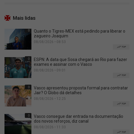
Mais lidas
0
Quanto o Tigres-MEX está pedindo para liberar o
zagueiro Joaquim
08/08/2026 • 08:53
TOP
0
ESPN: A data que Sosa chegará ao Rio para fazer
exames e assinar com o Vasco
08/08/2026 • 09:01
TOP
0
Vasco apresentou proposta formal para contratar
Jair? O Globo dá detalhes
08/08/2026 • 12:25
TOP
0
Vasco consegue dar entrada na documentação
dos novos reforços, diz canal
08/08/2026 • 11:33
TOP