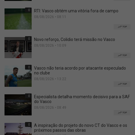
0
RTI: Vasco obtém uma vitória fora de campo
08/08/2026 • 08:11
TOP
0
Novo reforço, Colidio terá missão no Vasco
08/08/2026 • 10:09
TOP
0
Vasco não teria acordo por atacante especulado
no clube
08/08/2026 • 13:22
TOP
0
Especialista detalha momento decisivo para a SAF
do Vasco
08/08/2026 • 08:49
TOP
0
A inspiração do projeto do novo CT do Vasco e os
próximos passos das obras