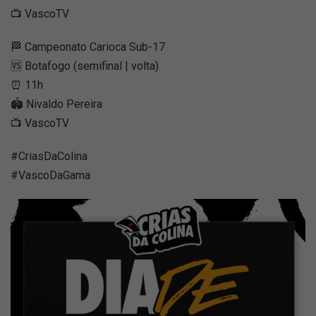
📺 VascoTV
🏁 Campeonato Carioca Sub-17
🆚 Botafogo (semifinal | volta)
⏰ 11h
🏟️ Nivaldo Pereira
📺 VascoTV
#CriasDaColina
#VascoDaGama