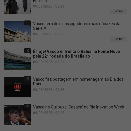
Estrella
09/08/2026 • 08:29
TOP
1
Vasco tem dois dos jogadores mais eficazes da
Série A
09/08/2026 • 08:35
TOP
0
É hoje! Vasco enfrenta o Bahia na Fonte Nova
pela 22ª rodada do Brasileiro
09/08/2026 • 08:21
0
Vasco faz postagem em homenagem ao Dia dos
Pais
09/08/2026 • 09:33
0
Vascaíno Gui puxa 'Casaca' no Rio Inovation Week
09/08/2026 • 09:23