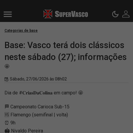
Categorias de base
Base: Vasco terá dois clássicos
neste sábado (27); informações
🤩
Sábado, 27/06/2026 às 08h02
Dia de #𝐂𝐫𝐢𝐚𝐬𝐃𝐚𝐂𝐨𝐥𝐢𝐧𝐚 em campo! 🤩
🏁 Campeonato Carioca Sub-15
🆚 Flamengo (semifinal | volta)
⏰ 9h
🏟️ Nivaldo Pereira