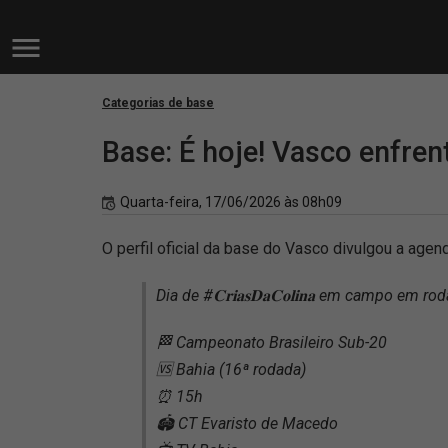
Categorias de base
Base: É hoje! Vasco enfren
Quarta-feira, 17/06/2026 às 08h09
O perfil oficial da base do Vasco divulgou a agen
Dia de #𝐂𝐫𝐢𝐚𝐬𝐃𝐚𝐂𝐨𝐥𝐢𝐧𝐚 em campo em r
🏁 Campeonato Brasileiro Sub-20
🆚 Bahia (16ª rodada)
⏰ 15h
🏟️ CT Evaristo de Macedo