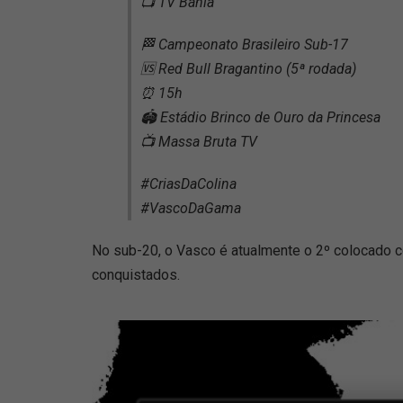
📺 TV Bahia
🏁 Campeonato Brasileiro Sub-17
🆚 Red Bull Bragantino (5ª rodada)
⏰ 15h
🏟️ Estádio Brinco de Ouro da Princesa
📺 Massa Bruta TV
#CriasDaColina
#VascoDaGama
No sub-20, o Vasco é atualmente o 2º colocado 
conquistados.