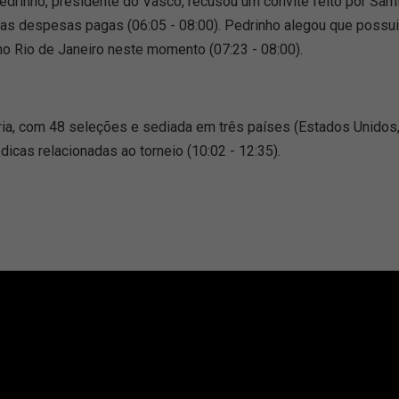
edrinho, presidente do Vasco, recusou um convite feito por Sam
 as despesas pagas (06:05 - 08:00). Pedrinho alegou que poss
o Rio de Janeiro neste momento (07:23 - 08:00).
ória, com 48 seleções e sediada em três países (Estados Unidos
icas relacionadas ao torneio (10:02 - 12:35).