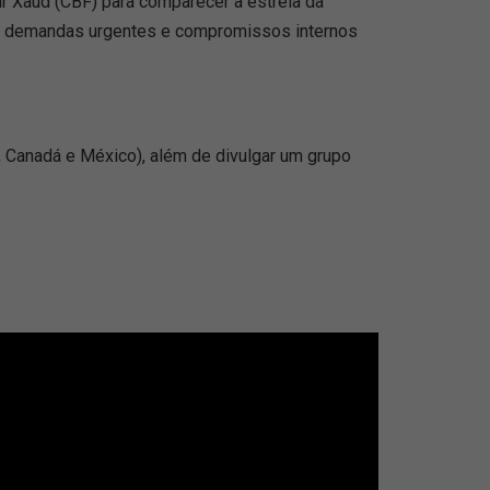
ir Xaud (CBF) para comparecer à estreia da
ui demandas urgentes e compromissos internos
, Canadá e México), além de divulgar um grupo