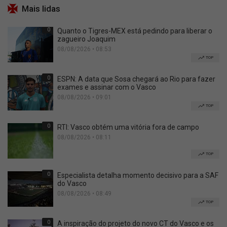
Mais lidas
0
Quanto o Tigres-MEX está pedindo para liberar o
zagueiro Joaquim
08/08/2026 • 08:53
TOP
0
ESPN: A data que Sosa chegará ao Rio para fazer
exames e assinar com o Vasco
08/08/2026 • 09:01
TOP
0
RTI: Vasco obtém uma vitória fora de campo
08/08/2026 • 08:11
TOP
0
Especialista detalha momento decisivo para a SAF
do Vasco
08/08/2026 • 08:49
TOP
0
A inspiração do projeto do novo CT do Vasco e os