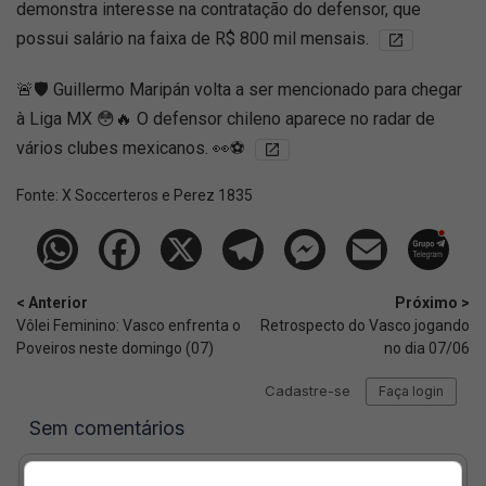
demonstra interesse na contratação do defensor, que
possui salário na faixa de R$ 800 mil mensais.
🚨🛡️ Guillermo Maripán volta a ser mencionado para chegar
à Liga MX 😳🔥 O defensor chileno aparece no radar de
vários clubes mexicanos. 👀⚽
Fonte:
X Soccerteros e Perez 1835
< Anterior
Próximo >
Vôlei Feminino: Vasco enfrenta o
Retrospecto do Vasco jogando
Poveiros neste domingo (07)
no dia 07/06