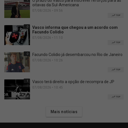
O prazo do Vasco para inscrever reforços para as
oitavas da Sul-Americana
07/08/2026 • 09:56
TOP
0
Vasco informa que chegou a um acordo com
Facundo Colidio
07/08/2026 • 11:10
TOP
0
Facundo Colidio já desembarcou no Rio de Janeiro
07/08/2026 • 10:26
TOP
1
Vasco terá direito a opção de recompra de JP
07/08/2026 • 10:45
TOP
Mais notícias