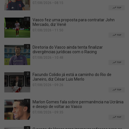
07/08/2026 • 08:15
TOP
0
Vasco fez uma proposta para contratar John
Mercado, diz Venê
07/08/2026 • 11:50
TOP
0
Diretoria do Vasco ainda tenta finalizar
divergências jurídicas com o Racing
07/08/2026 • 10:48
TOP
0
Facundo Colidio já está a caminho do Rio de
Janeiro, diz César Luis Merlo
07/08/2026 • 09:26
TOP
1
Marlon Gomes fala sobre permanência na Ucrânia
e desejo de voltar ao Vasco
07/08/2026 • 09:35
TOP
0