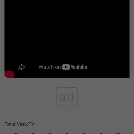
ad
Fonte:
VascoTV