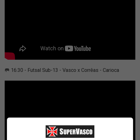
🥅 16:30 - Futsal Sub-13 - Vasco x Corrêas - Carioca