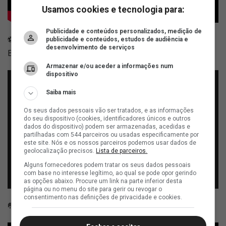
Usamos cookies e tecnologia para:
Publicidade e conteúdos personalizados, medição de
⚽ 17:00 - Futebol Feminino - Atlético-PI x Vasco -
publicidade e conteúdos, estudos de audiência e
desenvolvimento de serviços
Brasileiro A2
Armazenar e/ou aceder a informações num
dispositivo
Saiba mais
Os seus dados pessoais vão ser tratados, e as informações
do seu dispositivo (cookies, identificadores únicos e outros
dados do dispositivo) podem ser armazenadas, acedidas e
partilhadas com 544 parceiros ou usadas especificamente por
este site. Nós e os nossos parceiros podemos usar dados de
geolocalização precisos.
Lista de parceiros.
Alguns fornecedores podem tratar os seus dados pessoais
com base no interesse legítimo, ao qual se pode opor gerindo
as opções abaixo. Procure um link na parte inferior desta
página ou no menu do site para gerir ou revogar o
consentimento nas definições de privacidade e cookies.
🥅 18:00 - Futsal Adulto - Olaria x Vasco - Carioca