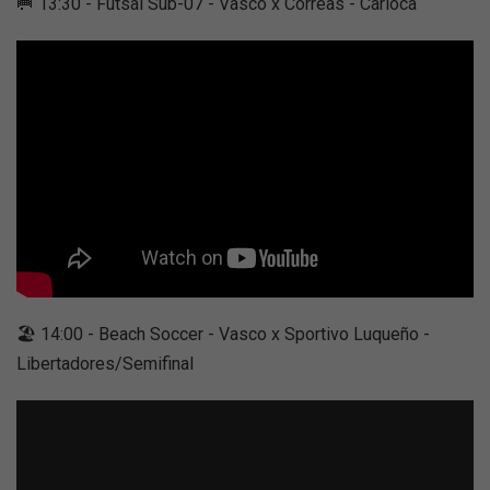
🥅 13:30 - Futsal Sub-07 - Vasco x Corrêas - Carioca
🏖 14:00 - Beach Soccer - Vasco x Sportivo Luqueño -
Libertadores/Semifinal