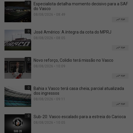
0
Especialista detalha momento decisivo para a SAF
do Vasco
08/08/2026 • 08:49
TOP
0
José Américo: A íntegra da cota do MPRJ
08/08/2026 • 08:05
TOP
0
Novo reforço, Colidio terá missão no Vasco
08/08/2026 • 10:09
TOP
0
Bahia x Vasco terá casa cheia; parcial atualizada
dos ingressos
08/08/2026 • 09:11
TOP
0
Sub-20: Vasco escalado para a estreia do Carioca
08/08/2026 • 10:05