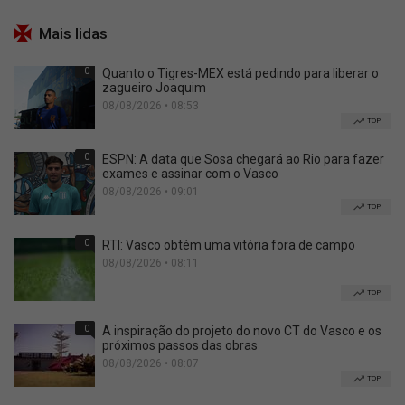
Mais lidas
0
Quanto o Tigres-MEX está pedindo para liberar o
zagueiro Joaquim
08/08/2026 • 08:53
TOP
0
ESPN: A data que Sosa chegará ao Rio para fazer
exames e assinar com o Vasco
08/08/2026 • 09:01
TOP
0
RTI: Vasco obtém uma vitória fora de campo
08/08/2026 • 08:11
TOP
0
A inspiração do projeto do novo CT do Vasco e os
próximos passos das obras
08/08/2026 • 08:07
TOP