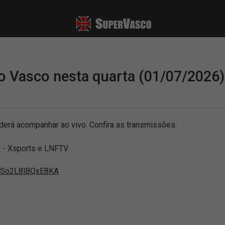
o Vasco nesta quarta (01/07/2026)
derá acompanhar ao vivo. Confira as transmissões:
er - Xsports e LNFTV
3JSo2L8lBQxE8KA