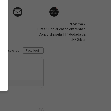
Próximo >
Futsal: É hoje! Vasco enfrenta o
Concórdia pela 11ª Rodada da
LNF Silver