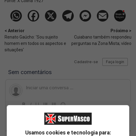
Fonte:
X Colina 1927
< Anterior
Próximo >
Renato Gaúcho: 'Sou sujeito
Cuiabano também respondeu
homem em todos os aspectos e
perguntas na Zona Mista; vídeo
situações'
Usamos cookies e tecnologia para: