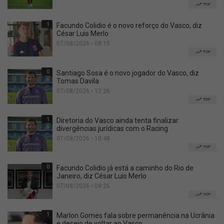
TOP
1
Facundo Colidio é o novo reforço do Vasco, diz
César Luis Merlo
07/08/2026 • 08:15
TOP
0
Santiago Sosa é o novo jogador do Vasco, diz
Tomas Davila
07/08/2026 • 12:26
TOP
1
Diretoria do Vasco ainda tenta finalizar
divergências jurídicas com o Racing
07/08/2026 • 10:48
TOP
0
Facundo Colidio já está a caminho do Rio de
Janeiro, diz César Luis Merlo
07/08/2026 • 09:26
TOP
1
Marlon Gomes fala sobre permanência na Ucrânia
e desejo de voltar ao Vasco