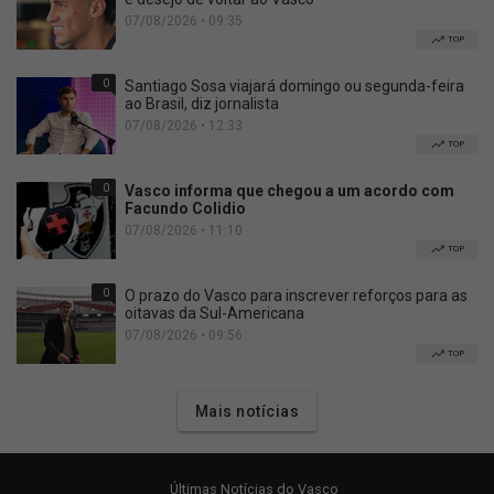
07/08/2026 • 09:35
TOP
0
Santiago Sosa viajará domingo ou segunda-feira
ao Brasil, diz jornalista
07/08/2026 • 12:33
TOP
0
Vasco informa que chegou a um acordo com
Facundo Colidio
07/08/2026 • 11:10
TOP
0
O prazo do Vasco para inscrever reforços para as
oitavas da Sul-Americana
07/08/2026 • 09:56
TOP
Mais notícias
Últimas Notícias do Vasco