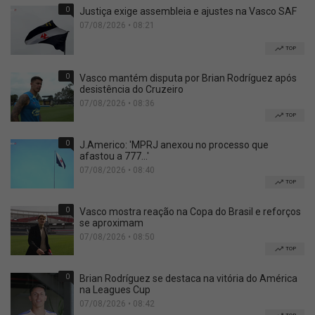
0
Justiça exige assembleia e ajustes na Vasco SAF
07/08/2026 • 08:21
TOP
0
Vasco mantém disputa por Brian Rodríguez após
desistência do Cruzeiro
07/08/2026 • 08:36
TOP
0
J.Americo: 'MPRJ anexou no processo que
afastou a 777...'
07/08/2026 • 08:40
TOP
0
Vasco mostra reação na Copa do Brasil e reforços
se aproximam
07/08/2026 • 08:50
TOP
0
Brian Rodríguez se destaca na vitória do América
na Leagues Cup
07/08/2026 • 08:42