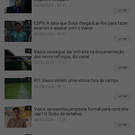
08/08/2026 • 08:53
TOP
0
ESPN: A data que Sosa chegará ao Rio para fazer
exames e assinar com o Vasco
08/08/2026 • 09:01
TOP
0
Vasco consegue dar entrada na documentação
dos novos reforços, diz canal
08/08/2026 • 11:33
TOP
0
RTI: Vasco obtém uma vitória fora de campo
08/08/2026 • 08:11
TOP
0
Vasco apresentou proposta formal para contratar
Jair? O Globo dá detalhes
08/08/2026 • 12:25
TOP