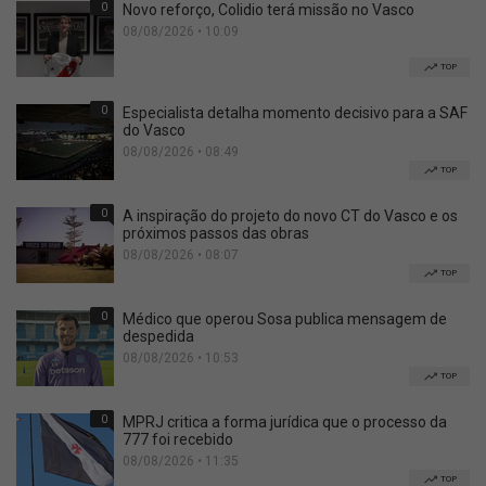
0
Novo reforço, Colidio terá missão no Vasco
08/08/2026 • 10:09
TOP
0
Especialista detalha momento decisivo para a SAF
do Vasco
08/08/2026 • 08:49
TOP
0
A inspiração do projeto do novo CT do Vasco e os
próximos passos das obras
08/08/2026 • 08:07
TOP
0
Médico que operou Sosa publica mensagem de
despedida
08/08/2026 • 10:53
TOP
0
MPRJ critica a forma jurídica que o processo da
777 foi recebido
08/08/2026 • 11:35
TOP