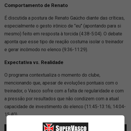
Comportamento de Renato
É discutida a postura de Renato Gaúcho diante das críticas,
especialmente o gesto irônico de "eu" (apontando para si
mesmo) feito em resposta à torcida (4:38-5:04). O debate
aponta que esse tipo de reação costuma isolar o treinador
e gerar incômodo no elenco (9:36-11:29).
Expectativa vs. Realidade
O programa contextualiza o momento do clube,
mencionando que, apesar de evoluções pontuais com o
treinador, o Vasco sofre com a falta de regularidade e com
a pressão por resultados que não condizem com a atual
capacidade de investimento do elenco (11:45-13:16; 14:04-
15:40).