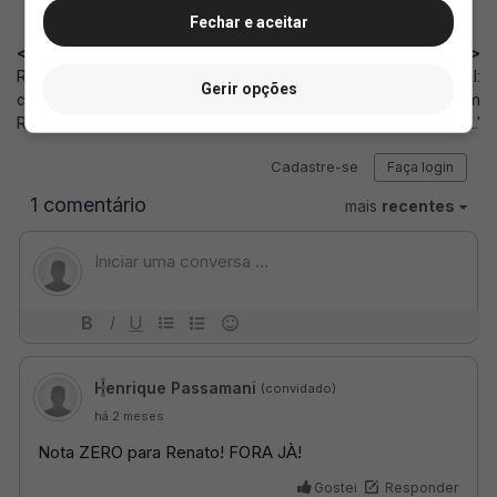
Fechar e aceitar
< Anterior
Próximo >
Rodrigo Coutinho aponta
Força Jovem publica nota oficial:
Gerir opções
crescimento do Vasco com
'O Vasco hoje é um catado em
Renato, mas...
campo...'