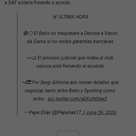
a SAF estaria freando o acordo.
🚨 ULTIMA HORA
🟢⚪️ El Betis no traspasará a Deossa a Vasco
da Gama si no recibe garantías bancarias
👀🤝 El proceso judicial que rodea al club
carioca está frenando el acuerdo
↪️🔜 Por Sergi Altimira aún restan detalles que
negociar, tanto entre Betis y Sporting como
entre…
pic.twitter.com/aEKxtNXee2
— Pepe Elías (@Pepelias17_)
June 26, 2026