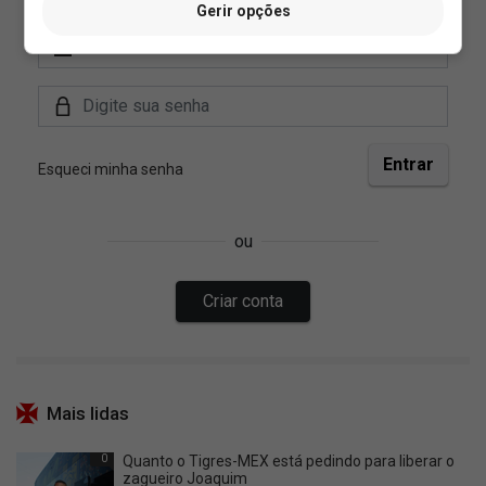
Gerir opções
Mais lidas
0
Quanto o Tigres-MEX está pedindo para liberar o
zagueiro Joaquim