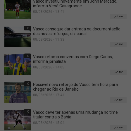
0
Vasco investiu novamente em John Mercado,
informa Venê Casagrande
08/08/2026 • 13:41
TOP
0
Vasco consegue dar entrada na documentação
dos novos reforços, diz canal
08/08/2026 • 11:33
TOP
0
Vasco retoma conversas com Diego Carlos,
informa jornalista
08/08/2026 • 14:05
TOP
0
Possível novo reforço do Vasco tem hora para
chegar ao Rio de Janeiro
08/08/2026 • 17:41
TOP
0
Vasco deve ter apenas uma mudança no time
titular contra o Bahia
08/08/2026 • 15:04
TOP