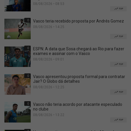
08/08/2026 • 08:53
TOP
0
Vasco teria recebido proposta por Andrés Gomez
08/08/2026 • 14:25
TOP
0
ESPN: A data que Sosa chegará ao Rio para fazer
exames e assinar com o Vasco
08/08/2026 • 09:01
TOP
0
Vasco apresentou proposta formal para contratar
Jair? O Globo dá detalhes
08/08/2026 • 12:25
TOP
0
Vasco não teria acordo por atacante especulado
no clube
08/08/2026 • 13:22
TOP