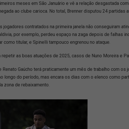
imeiros meses em São Januário e vê a relação desgastada com a 
ada ao clube carioca. No total, Brenner disputou 24 partidas at
os jogadores contratados na primeira janela não conseguiram at
Saldivia, por exemplo, perdeu espaço na zaga depois de falhas in
r como titular, e Spinelli tampouco engrenou no ataque.
repetir as boas atuações de 2025, casos de Nuno Moreira e Pa
, e Renato Gaúcho terá praticamente um mês de trabalho com os j
s ao longo do período, mas encara os dias com o elenco como pa
 da zona de rebaixamento.