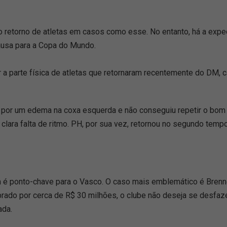
o retorno de atletas em casos como esse. No entanto, há a expec
pausa para a Copa do Mundo.
 a parte física de atletas que retornaram recentemente do DM, 
as por um edema na coxa esquerda e não conseguiu repetir o bo
 à clara falta de ritmo. PH, por sua vez, retornou no segundo te
é ponto-chave para o Vasco. O caso mais emblemático é Brenner
ado por cerca de R$ 30 milhões, o clube não deseja se desfaze
ada.