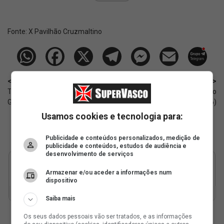
Fonte:
X Pavilhão Cruzmaltino
< Anterior
Próximo >
Todas as escalações de Renato
Agenda de transmissões do
Gaúcho no Brasileiro 2026
Vasco nesta sexta (22/05/2026)
Usamos cookies e tecnologia para:
Publicidade e conteúdos personalizados, medição de
publicidade e conteúdos, estudos de audiência e
desenvolvimento de serviços
Armazenar e/ou aceder a informações num
dispositivo
Saiba mais
Os seus dados pessoais vão ser tratados, e as informações