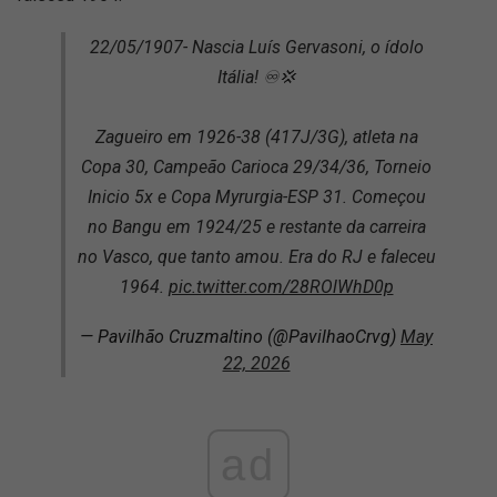
22/05/1907- Nascia Luís Gervasoni, o ídolo
Itália! ♾️💢
Zagueiro em 1926-38 (417J/3G), atleta na
Copa 30, Campeão Carioca 29/34/36, Torneio
Inicio 5x e Copa Myrurgia-ESP 31. Começou
no Bangu em 1924/25 e restante da carreira
no Vasco, que tanto amou. Era do RJ e faleceu
1964.
pic.twitter.com/28ROlWhD0p
— Pavilhão Cruzmaltino (@PavilhaoCrvg)
May
22, 2026
ad