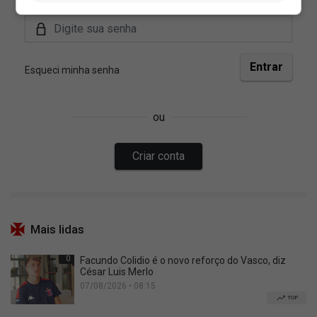
Mais lidas
0
Facundo Colidio é o novo reforço do Vasco, diz
César Luis Merlo
07/08/2026 • 08:15
TOP