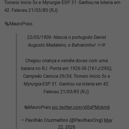
Torneio Inicio 5x e Myrurgia-ESP 31. Ganhou na loteria em
42. Faleceu 21/03/85 (RJ).
🗞MauroPrais
22/05/1906- Nascia o português Daniel
Augusto Madaleno, o Bahianinho! ♾️💢
Chegou criança e vendia doces com uma
baiana no RJ. Ponta em 1926-36 (161J/29G),
Campeão Carioca 29/34, Torneio Inicio 5x e
Myrurgia-ESP 31. Ganhou na loteria em 42.
Faleceu 21/03/85 (RJ).
🗞MauroPrais
pic.twitter.com/yl0qPMckmb
— Pavilhão Cruzmaltino (@PavilhaoCrvg)
May
22, 2026