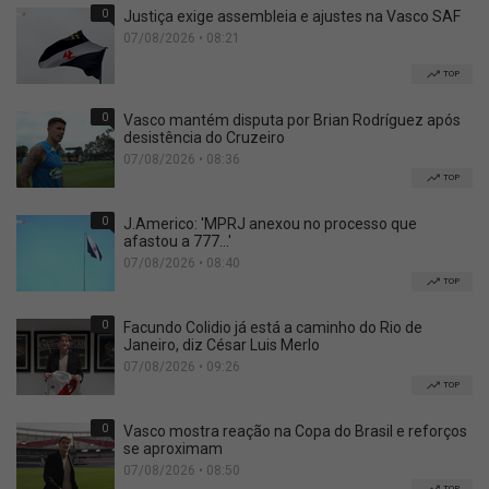
0
Justiça exige assembleia e ajustes na Vasco SAF
07/08/2026 • 08:21
TOP
0
Vasco mantém disputa por Brian Rodríguez após
desistência do Cruzeiro
07/08/2026 • 08:36
TOP
0
J.Americo: 'MPRJ anexou no processo que
afastou a 777...'
07/08/2026 • 08:40
TOP
0
Facundo Colidio já está a caminho do Rio de
Janeiro, diz César Luis Merlo
07/08/2026 • 09:26
TOP
0
Vasco mostra reação na Copa do Brasil e reforços
se aproximam
07/08/2026 • 08:50
TOP